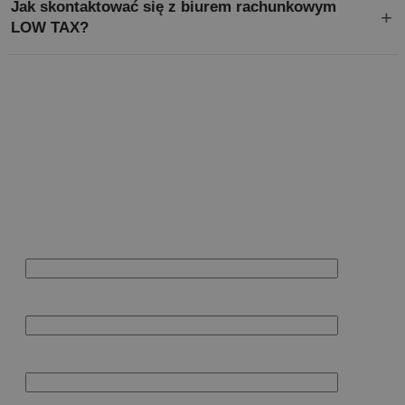
Jak skontaktować się z biurem rachunkowym
LOW TAX?
Zapytanie ofertowe
Nazwa firmy
Imię i nazwisko
Adres email