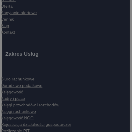
Oferta
Zapytanie ofertowe
Cennik
Blog
Kontakt
Zakres Usług
Biuro rachunkowe
Doradztwo podatkowe
Księgowość
Kadry i płace
Księgi przychodów i rozchodów
Księgi rachunkowe
Księgowość NGO
Rejestracja działalności gospodarczej
Rozliczanie PIT