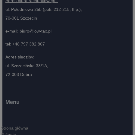
Adres biura rachunkowego:
ul. Południowa 25b (pok. 212-215, II p.),
70-001 Szczecin
e-mail:
biuro@low-tax.pl
tel:
+48 797 382 807
Adres siedziby:
ul. Szczecińska 33/1A,
72-003 Dobra
Menu
Strona główna
O firmie