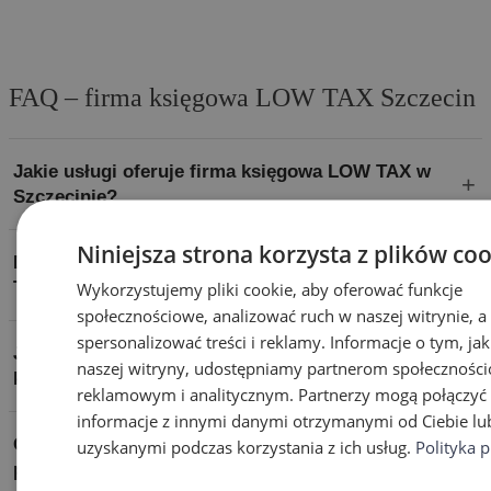
FAQ – firma księgowa LOW TAX Szczecin
Jakie usługi oferuje firma księgowa LOW TAX w
Szczecinie?
Niniejsza strona korzysta z plików co
Dlaczego warto wybrać biuro rachunkowe LOW
Wykorzystujemy pliki cookie, aby oferować funkcje
TAX Szczecin?
społecznościowe, analizować ruch w naszej witrynie, a 
spersonalizować treści i reklamy. Informacje o tym, jak
Jakie firmy mogą skorzystać z usług
naszej witryny, udostępniamy partnerom społecznośc
księgowych LOW TAX?
reklamowym i analitycznym. Partnerzy mogą połączyć 
informacje z innymi danymi otrzymanymi od Ciebie lu
Czy LOW TAX oferuje obsługę kadrowo-
uzyskanymi podczas korzystania z ich usług.
Polityka 
płacową?