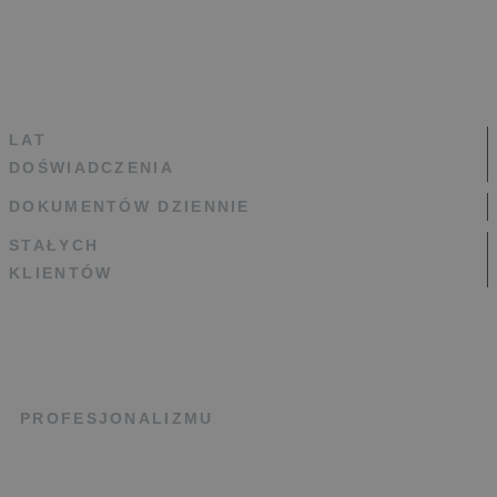
Jako biuro rachunkowe Szczecin
doradzamy od 2016 roku
LAT
DOŚWIADCZENIA
DOKUMENTÓW DZIENNIE
STAŁYCH
KLIENTÓW
%
PROFESJONALIZMU