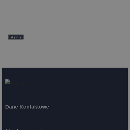
mi prawo dostępu do swoich danych, możliwości ich
poprawiania, żądania zaprzestania ich przetwarzania.
Administratorem danych osobowych jest firma Low Tax
Biuro rachunkowe z siedzibą w miejscowości Dobra. Adres:
Ul. Szczecińska 33/1A, 72-003 Dobra.
Dane Kontaktowe