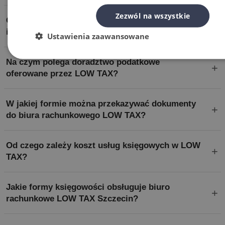
Zezwól na wszystkie
Co wyróżnia biuro księgowe LOW TAX na tle
innych firm w Szczecinie?
Ustawienia zaawansowane
Na czym polega doradztwo podatkowe
oferowane przez LOW TAX?
W jakiej formie można przekazywać dokumenty
do biura rachunkowego LOW TAX?
Od czego zależy koszt usług księgowych w LOW
TAX?
Jakie formy księgowości obsługuje biuro
rachunkowe LOW TAX Szczecin?