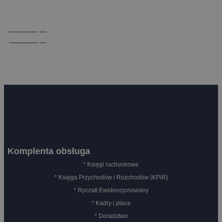
obowiązującymi przepisami w całym kraju.
Skontaktuj się
Skontaktuj się
Komplenta obsługa
* Księgi rachunkowe
* Księga Przychodów i Rozchodów (KPiR)
* Ryczałt Ewidencjonowany
* Kadry i płace
* Doradztwo