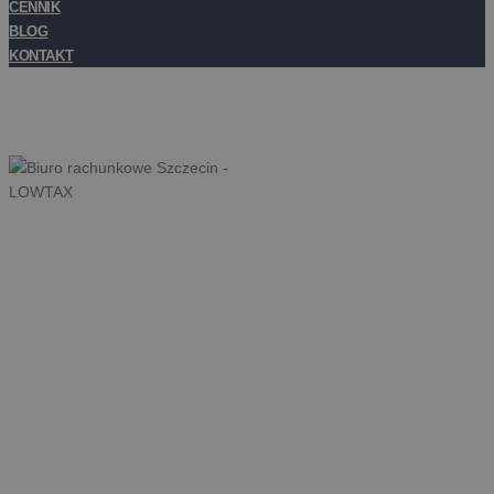
CENNIK
BLOG
KONTAKT
Księgowość Szczecin
Księgowość w Szczecinie w naszym wykonaniu to profesjonalne
usługi, które są indywidualnie dostosowane do różnych branż.
Jesteśmy tu, aby pomóc Ci zrozumieć i zapanować nad swoją
księgowością. Niezależnie od rozmiaru firmy, zapewniamy
prowadzenie usług księgowych w Szczecinie zgodnej z