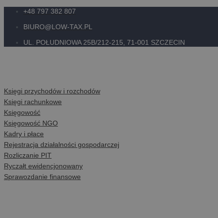
+48 797 382 807
Skip
to
BIURO@LOW-TAX.PL
content
UL. POŁUDNIOWA 25B/212-215, 71-001 SZCZECIN
BIURO RACHUNKOWE
O FIRMIE
OFERTA
Księgi przychodów i rozchodów
Księgi rachunkowe
Księgowość
Księgowość NGO
Kadry i płace
Rejestracja działalności gospodarczej
Rozliczanie PIT
Ryczałt ewidencjonowany
Sprawozdanie finansowe
DORADZTWO PODATKOWE
ZAPYTANIE OFERTOWE
CERTYFIKATY