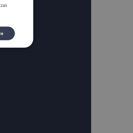
czas
ie