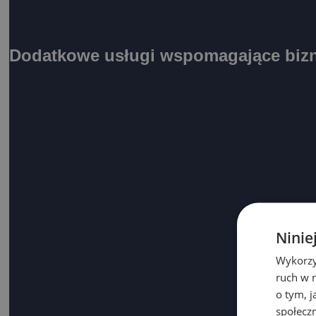
Dodatkowe usługi wspomagające biz
Ninie
Wykorzy
ruch w n
o tym, 
społecz