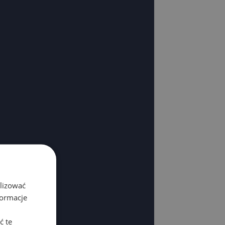
alizować
formacje
ć te