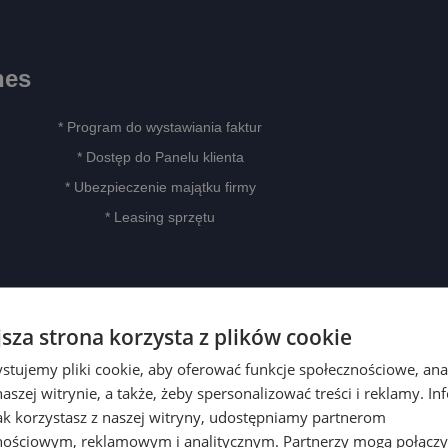
nes
* Program do wystawiania faktur
* Dostęp do Panelu klienta
* Ubezpieczenie majątku firmy
* Leasing sprzętu
jsza strona korzysta z plików cookie
stujemy pliki cookie, aby oferować funkcje społecznościowe, an
aszej witrynie, a także, żeby spersonalizować treści i reklamy. In
jak korzystasz z naszej witryny, udostępniamy partnerom
nościowym, reklamowym i analitycznym. Partnerzy mogą połączy