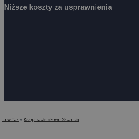
Niższe koszty za usprawnienia
Low Tax
»
Księgi rachunkowe Szczecin