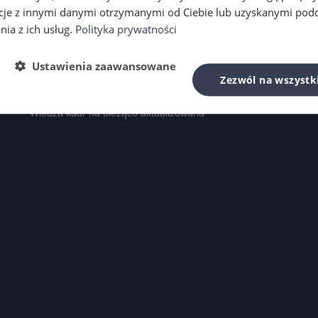
cje z innymi danymi otrzymanymi od Ciebie lub uzyskanymi pod
nia z ich usług.
Polityka prywatności
Ustawienia zaawansowane
* Specjaliści z różnych działów
Zezwól na wszystk
* Kadra z wieloletnim doświadczeniem
* Wiedza kadr na bieżąco aktualizowana