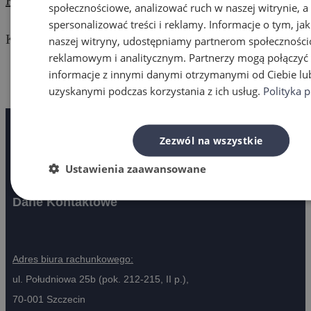
społecznościowe, analizować ruch w naszej witrynie, a 
spersonalizować treści i reklamy. Informacje o tym, jak
Kategorie
naszej witryny, udostępniamy partnerom społecznośc
reklamowym i analitycznym. Partnerzy mogą połączyć 
informacje z innymi danymi otrzymanymi od Ciebie lu
Aktualności
uzyskanymi podczas korzystania z ich usług.
Polityka 
Bez kategorii
Zezwól na wszystkie
Ustawienia zaawansowane
Dane Kontaktowe
Adres biura rachunkowego:
ul. Południowa 25b (pok. 212-215, II p.),
70-001 Szczecin