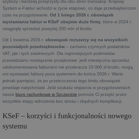
szybszy i bardziej przejrzysty dla obu stron transakcji. Krajowy
System e-Faktur wchodzi w życie etapowo, co daje przedsiębiorcom
czas na przygotowanie.
Od 1 lutego 2026 r. obowiązek
wystawiania faktur w KSeF obejmie duże firmy
, które w 2024 r.
osiągnęły sprzedaż powyżej 200 mln zł brutto.
Od 1 kwietnia 2026 r.
obowiązek rozszerzy się na wszystkich
pozostałych przedsiębiorców
– zarówno czynnych podatników
VAT, jak i tych zwolnionych. Dla najmniejszych podmiotów
przewidziano rozwiązanie przejściowe: jeśli miesięczna sprzedaż
udokumentowana fakturami nie przekracza 10 000 zł brutto, mogą
oni wystawiać faktury poza systemem do końca 2026 r. Warto
jednak pamiętać, że po przekroczeniu tego limitu obowiązek
powstaje natychmiast. Jeśli szukasz wsparcia w przygotowaniach,
nasze
biuro rachunkowe w Szczecinie
pomoże Ci przejść przez
wszystkie etapy wdrożenia bez stresu i zbędnych komplikacji.
KSeF – korzyści i funkcjonalności nowego
systemu