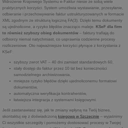
Wdrożenie Krajowego Systemu e-Faktur niesie ze sobą wiele
praktycznych korzyści. System umożliwia wystawianie, przesyłanie,
odbieranie i przechowywanie faktur ustrukturyzowanych w formacie
XML zgodnym ze strukturą logiczną FA(3). Dzięki temu dokumenty
są ujednolicone, a ryzyko błędów znacząco maleje.
KSeF dla firm
to również szybszy obieg dokumentów
– faktury trafiają do
odbiorcy niemal natychmiast, co usprawnia codzienne procesy
rozliczeniowe. Oto najważniejsze korzyści płynące z korzystania z
KSeF:
szybszy zwrot VAT – 40 dni zamiast standardowych 60,
stały dostęp do faktur przez 10 lat bez konieczności
samodzielnego archiwizowania,
mniejsze ryzyko błędów dzięki ujednoliconemu formatowi
dokumentów,
automatyczna weryfikacja kontrahentów,
łatwiejsza integracja z systemami księgowymi.
Jeśli zastanawiasz się, jak te zmiany wpłyną na Twój biznes,
skontaktuj się z doświadczoną
księgową w Szczecinie
– wyjaśnimy
Ci wszystkie szczegóły i pomożemy dostosować procesy w Twojej