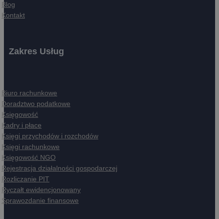
Blog
Kontakt
Zakres Usług
Biuro rachunkowe
Doradztwo podatkowe
Księgowość
Kadry i płace
Księgi przychodów i rozchodów
Księgi rachunkowe
Księgowość NGO
Rejestracja działalności gospodarczej
Rozliczanie PIT
Ryczałt ewidencjonowany
Sprawozdanie finansowe