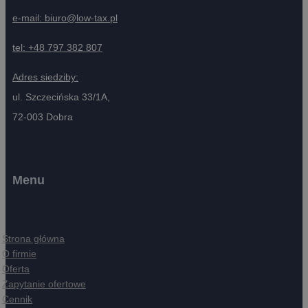
e-mail:
biuro@low-tax.pl
tel:
+48 797 382 807
Adres siedziby:
ul. Szczecińska 33/1A,
72-003 Dobra
Menu
Strona główna
O firmie
Oferta
Zapytanie ofertowe
Cennik