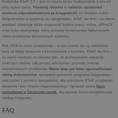
Podatnika KSeF 2.0 – jest on ważny przez maksymalnie 2 lata od
daty wytworzenia.
Pamiętaj również o nadaniu uprawnień
osobom odpowiedzialnym za księgowość
, co możesz zrobić
bezpośrednio w systemie po zalogowaniu. KSeF dla firm – co warto
wiedzieć obejmuje także znajomość trybów pracy: online, offline24
oraz trybu awaryjnego, który pozwala kontynuować fakturowanie
mimo problemów technicznych systemu.
Rok 2026 to okres przejściowy – w tym czasie nie są nakładane
kary za błędy związane z korzystaniem z systemu. KSeF dla firm –
co warto wiedzieć, to również fakt, że profesjonalne wsparcie
znacząco ułatwia cały proces wdrożenia i pozwala uniknąć
niepotrzebnych problemów.
Warto więc już teraz uporządkować
obieg dokumentów
, sprawdzić gotowość programu księgowego i
skorzystać z pomocy specjalistów, aby wdrożenie KSeF przebiegło
sprawnie i bez chaosu organizacyjnego. Sprawdź nasze
biuro
rachunkowe w Szczecinie cennik
, aby poznać koszt kompleksowej
obsługi księgowej.
FAQ