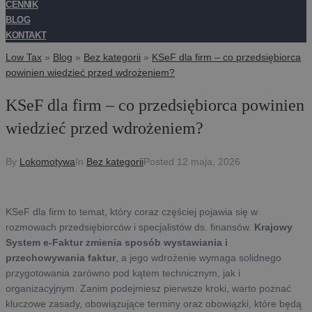
CENNIK
BLOG
KONTAKT
Low Tax
»
Blog
»
Bez kategorii
»
KSeF dla firm – co przedsiębiorca
powinien wiedzieć przed wdrożeniem?
KSeF dla firm – co przedsiębiorca powinien
wiedzieć przed wdrożeniem?
By
Lokomotywa
In
Bez kategorii
Posted
12 maja, 2026
KSeF dla firm to temat, który coraz częściej pojawia się w
rozmowach przedsiębiorców i specjalistów ds. finansów.
Krajowy
System e-Faktur zmienia sposób wystawiania i
przechowywania faktur
, a jego wdrożenie wymaga solidnego
przygotowania zarówno pod kątem technicznym, jak i
organizacyjnym. Zanim podejmiesz pierwsze kroki, warto poznać
kluczowe zasady, obowiązujące terminy oraz obowiązki, które będą